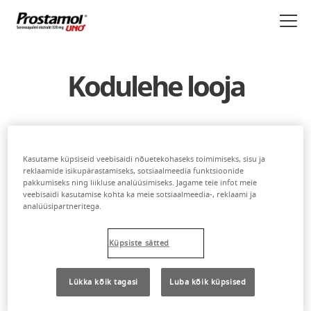
Liigu
edasi
põhisisu
juurde
Kodulehe looja
Käesolev koduleht on
Berlin-Chemie Menarini Eesti
OÜ teenus.
Kasutame küpsiseid veebisaidi nõuetekohaseks toimimiseks, sisu ja
reklaamide isikupärastamiseks, sotsiaalmeedia funktsioonide
pakkumiseks ning liikluse analüüsimiseks. Jagame teie infot meie
veebisaidi kasutamise kohta ka meie sotsiaalmeedia-, reklaami ja
analüüsipartneritega.
Berlin-Chemie Menarini Eesti OÜ
Paldiski mnt 29
Küpsiste sätted
10612 Tallinn
Eesti
Lükka kõik tagasi
Luba kõik küpsised
Tel: +372 667 5001