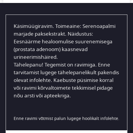
Käsimüügiravim. Toimeaine: Serenoapalmi
marjade paksekstrakt. Näidustus:
Eesnäärme healoomulise suurenemisega
(prostata adenoom) kaasnevad
urineerimishäired.
Tähelepanu! Tegemist on ravimiga. Enne
tarvitamist lugege tähelepanelikult pakendis
olevat infolehte. Kaebuste püsimise korral
või ravimi kõrvaltoimete tekkimisel pidage
nõu arsti või apteekriga.
Enne ravimi võtmist palun lugege hoolikalt infolehte.