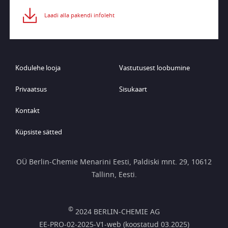
Laadi alla pakendi infoleht
Kodulehe looja
Vastutusest loobumine
Privaatsus
Sisukaart
Kontakt
Küpsiste sätted
OÜ Berlin-Chemie Menarini Eesti, Paldiski mnt. 29, 10612
Tallinn, Eesti.
©
2024 BERLIN-CHEMIE AG
EE-PRO-02-2025-V1-web (koostatud 03.2025)